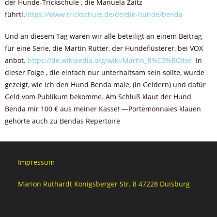
der Hunde-Trickschule , die Manuela Zaitz
führtl.
https://www.trickschule.de/de/die-hunde/benda
Und an diesem Tag waren wir alle beteiligt an einem Beitrag
für eine Serie, die Martin Rütter, der Hundeflüsterer, bei VOX
anbot.
https://de.wikipedia.org/wiki/Martin_R%C3%BCtter
In
dieser Folge , die einfach nur unterhaltsam sein sollte, wurde
gezeigt, wie ich den Hund Benda male, (in Geldern) und dafür
Geld vom Publikum bekomme. Am Schluß klaut der Hund
Benda mir 100 € aus meiner Kasse! —Portemonnaies klauen
gehörte auch zu Bendas Repertoire
Impressum
Marion Ruthardt Königsberger Str. 8 47228 Duisburg