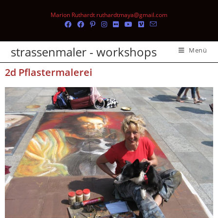
Marion Ruthardt ruthardtmaya@gmail.com
strassenmaler - workshops
Menü
2d Pflastermalerei