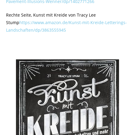
Pavement-Illusions-Wenner/dp/1402771266
Rechte Seite, Kunst mit Kreide von Tracy Lee
Stump
https://www.amazon.de/Kunst-mit-Kreide-Letterings-
Landschaften/dp/3863555945